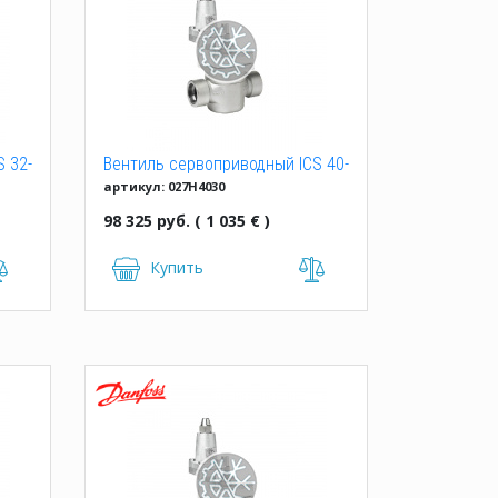
 32-
Вентиль сервоприводный ICS 40-
артикул: 027H4030
3, 42 D
98 325 руб. ( 1 035 € )
Купить