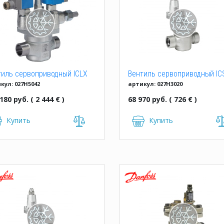
тиль сервоприводный ICLX
Вентиль сервоприводный ICS
кул: 027H5042
артикул: 027H3020
SOC
1, 32 D
180 руб. ( 2 444 € )
68 970 руб. ( 726 € )
Купить
Купить