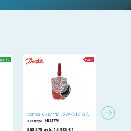
винка
хит
Запорный клапан SVA-DH 300 A
Клапан д
артикул: 148B3776
артикул: BC
ANG CAP
обратный 
568 575 руб. ( 5 985 € )
1 425 руб.