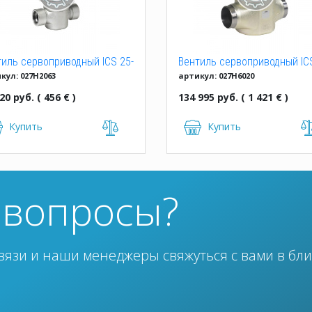
тиль сервоприводный ICS 25-
Вентиль сервоприводный ICS
кул: 027H2063
артикул: 027H6020
1, 65 D
20 руб. ( 456 € )
134 995 руб. ( 1 421 € )
Купить
Купить
ь вопросы?
вязи и наши менеджеры свяжуться с вами в бл