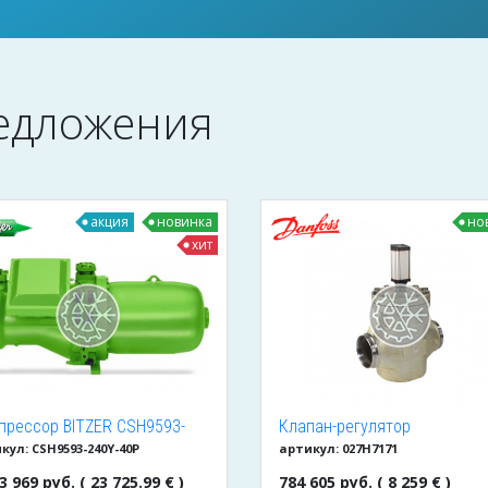
едложения
акция
новинка
но
хит
прессор BITZER CSH9593-
Клапан-регулятор
кул: CSH9593-240Y-40P
артикул: 027H7171
Y-40P
универсальный ICM 150
(027H7171)
3 969 руб. ( 23 725.99 € )
784 605 руб. ( 8 259 € )