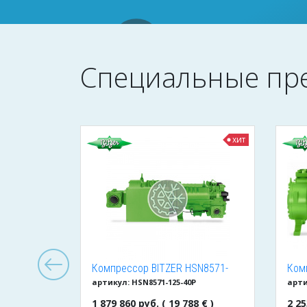
Специальные пр
хит
хит
льный
Компрессор BITZER HSN8571-
Ком
артикул: HSN8571-125-40P
арти
Becool
125-40P
240
1 879 860 руб. ( 19 788 € )
2 25