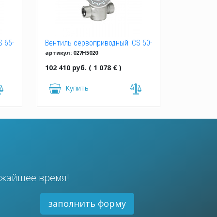
 65-
Вентиль сервоприводный ICS 50-
артикул: 027H5020
1, 50 D
102 410 руб. ( 1 078 € )
Купить
ижайшее время!
заполнить форму