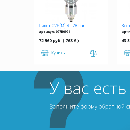
Пилот CVP(M) 4...28 bar
Вен
артикул: 027B0921
арти
25
72 960 руб. ( 768 € )
43 3
Купить
У вас ест
Заполните форму обратной с