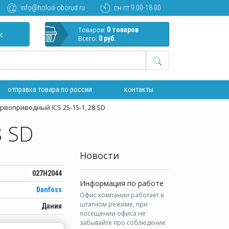
info@holod-oborud.ru
пн-пт 9.00-18.00
Товаров:
0 товаров
к
Всего:
0 руб.
отправка товара по россии
контакты
рвоприводный ICS 25-15-1, 28 SD
8 SD
Новости
027H2044
Информация по работе
Danfoss
Офис компании работает в
штатном режиме, при
Дания
посещении офиса не
забывайте про соблюдение