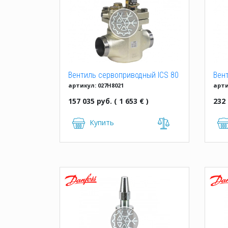
Вентиль сервоприводный ICS 80
Вен
артикул: 027H8021
арти
50 
157 035 руб. ( 1 653 € )
232 
Купить