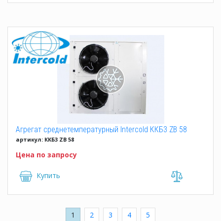
Агрегат среднетемпературный Intercold ККБ3 ZB 58
артикул: ККБ3 ZB 58
Цена по запросу
Купить
1
2
3
4
5