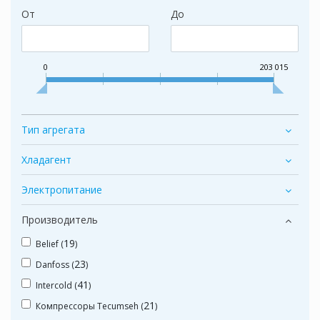
От
До
0
203 015
Тип агрегата
Хладагент
Электропитание
Производитель
19
Belief (
)
23
Danfoss (
)
41
Intercold (
)
21
Компрессоры Tecumseh (
)