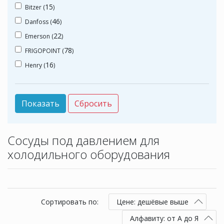
15
Bitzer (
)
46
Danfoss (
)
22
Emerson (
)
78
FRIGOPOINT (
)
16
Henry (
)
Сосуды под давлением для
холодильного оборудования
Сортировать по:
Цене: дешёвые выше
Алфавиту: от А до Я