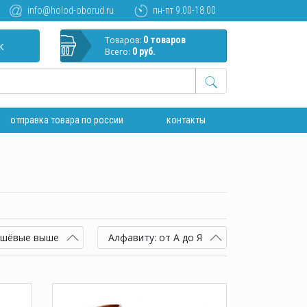
info@holod-oborud.ru
пн-пт 9.00-18.00
Товаров:
0 товаров
к
Всего:
0 руб.
отправка товара по россии
контакты
ешёвые выше
Алфавиту: от А до Я