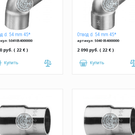
д d. 54 mm 45*
Отвод d. 54 mm 45*
кул: 5041054000000
артикул: 5040 054000000
храструбный IBP
однораструбный
0 руб. ( 22 € )
2 090 руб. ( 22 € )
Купить
Купить