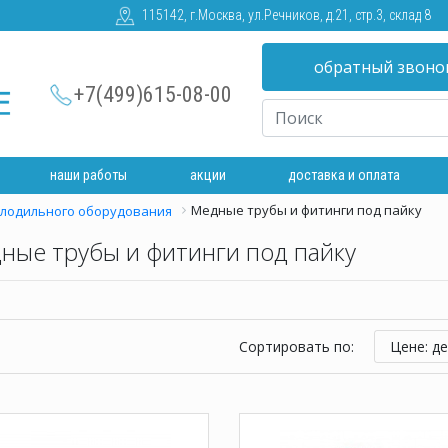
115142, г.Москва, ул.Речников, д.21, стр.3, склад 8
обратный звоно
+7(499)615-08-00
наши работы
акции
доставка и оплата
Медные трубы и фитинги под пайку
олодильного оборудования
ные трубы и фитинги под пайку
Сортировать по:
Цене: д