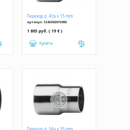
Переход d. 42a x 15 mm
артикул: 5243042015000
однорастр.
1 805 руб. ( 19 € )
Купить
Переход d. 54a x 35 mm