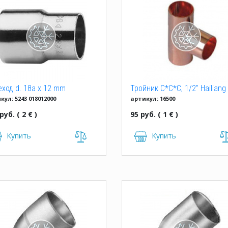
ход d. 18a x 12 mm
Тройник C*C*C, 1/2" Hailiang
кул: 5243 018012000
артикул: 16500
орастр.
руб. ( 2 € )
95 руб. ( 1 € )
Купить
Купить