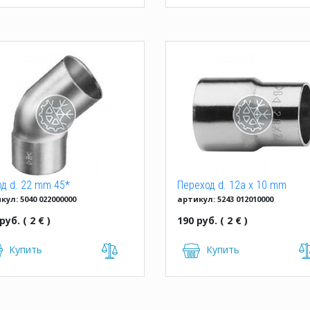
д d. 22 mm 45*
Переход d. 12a x 10 mm
кул: 5040 022000000
артикул: 5243 012010000
ораструбный
однорастр.
руб. ( 2 € )
190 руб. ( 2 € )
Купить
Купить