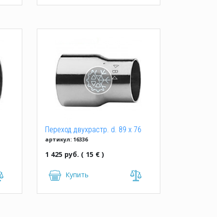
Переход двухрастр. d. 89 x 76
артикул: 16336
mm Hailiang
1 425 руб. ( 15 € )
Купить