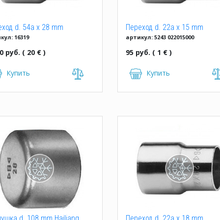
ход d. 54a x 28 mm
Переход d. 22a x 15 mm
кул: 16319
артикул: 5243 022015000
растр. IBP
однорастр.
0 руб. ( 20 € )
95 руб. ( 1 € )
Купить
Купить
ушка d. 108 mm Hailiang
Переход d. 22a x 18 mm