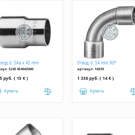
ход d. 54a x 42 mm
Отвод d. 54 mm 90*
кул: 5243 054042000
артикул: 16339
растр. IBP
двухраструбный Hailiang
5 руб. ( 15 € )
1 330 руб. ( 14 € )
Купить
Купить