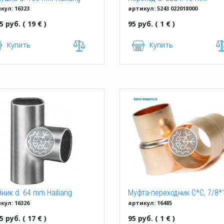
кул: 16323
артикул: 5243 022018000
однорастр.
5 руб. ( 19 € )
95 руб. ( 1 € )
Купить
Купить
ник d. 64 mm Hailiang
Муфта-переходник C*C, 7/8*
кул: 16326
артикул: 16485
Hailiang
5 руб. ( 17 € )
95 руб. ( 1 € )