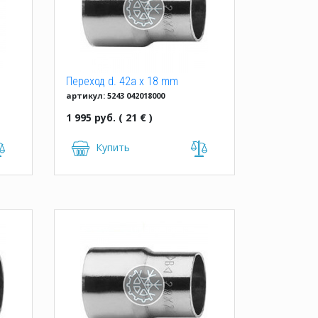
Переход d. 42a x 18 mm
артикул: 5243 042018000
однорастр.
1 995 руб. ( 21 € )
Купить