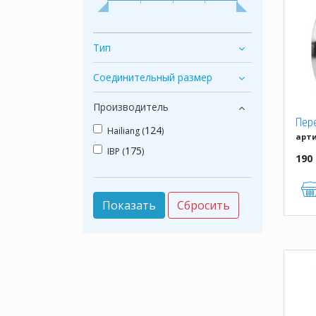
Тип
Соединительный размер
Производитель
Пере
124
Hailiang (
)
арти
одн
175
IBP (
)
190 