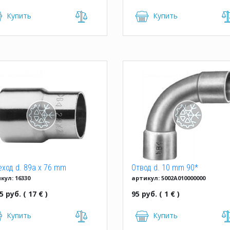
Купить
Купить
ход d. 89a x 76 mm
Отвод d. 10 mm 90*
кул: 16330
артикул: 5002A010000000
растр. Hailiang
двухраструбный
5 руб. ( 17 € )
95 руб. ( 1 € )
Купить
Купить