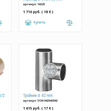
артикул: 16325
однорастр. IBP
1 710 руб. ( 18 € )
Купить
1/2
Тройник d. 42 mm
артикул: 5130 042042042
1 615 руб. ( 17 € )