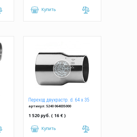
Купить
Переход двухрастр. d. 64 x 35
артикул: 5240 064035000
mm IBP
1 520 руб. ( 16 € )
Купить