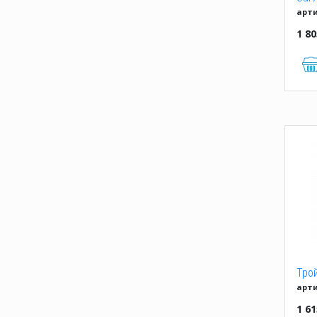
арти
1 80
Трой
арти
1 61