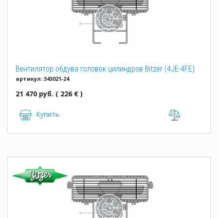
Вентилятор обдува головок цилиндров Bitzer (4JE-4FE)
артикул: 343021-24
(343021-24)
21 470 руб. ( 226 € )
Купить