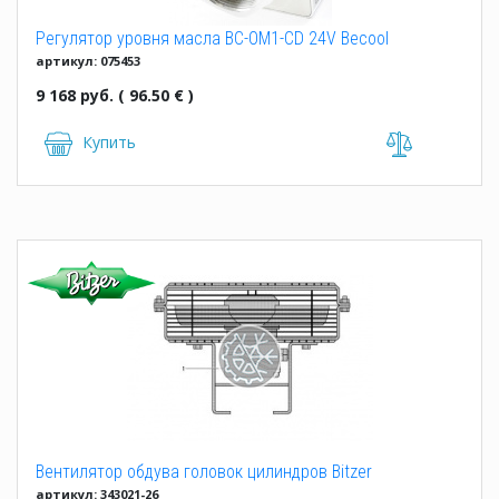
Регулятор уровня масла BC-OM1-CD 24V Becool
артикул: 075453
9 168 руб. ( 96.50 € )
Купить
Вентилятор обдува головок цилиндров Bitzer
артикул: 343021-26
(2EEC...2CES)