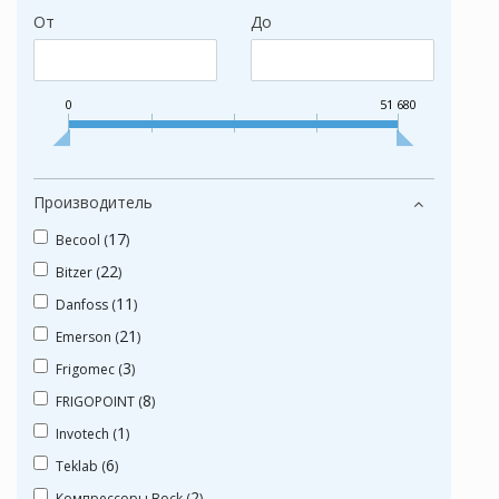
От
До
0
51 680
Производитель
17
Becool (
)
22
Bitzer (
)
11
Danfoss (
)
21
Emerson (
)
3
Frigomec (
)
8
FRIGOPOINT (
)
1
Invotech (
)
6
Teklab (
)
2
Компрессоры Bock (
)