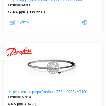
артикул: 075452
12 466 руб. ( 131.22 € )
Купить
Нагреватель картера Danfoss (75Вт - 230В) MT100-
артикул: 7773108
160/NTZ215-271
4 465 руб. ( 47 € )