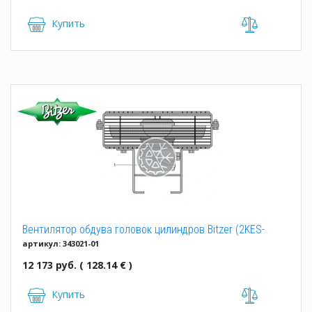
Купить
Вентилятор обдува головок цилиндров Bitzer (2KES-
артикул: 343021-01
05...2FES-3)
12 173 руб. ( 128.14 € )
Купить