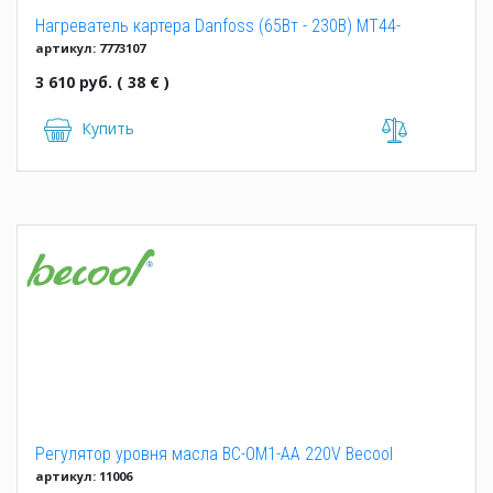
Нагреватель картера Danfoss (65Вт - 230В) MT44-
артикул: 7773107
81/NTZ096-136
3 610 руб. ( 38 € )
Купить
Регулятор уровня масла BC-OM1-AA 220V Becool
артикул: 11006