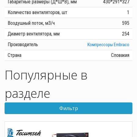
Габаритные размеры (Д*Ш*В), мм
430*291*327
Количество вентиляторов, шт
1
Воздушный поток, м3/ч
595
Диаметр вентилятора, мм
254
Производитель
Компрессоры Еmbraco
Страна
Словакия
Популярные в
разделе
Фильтр