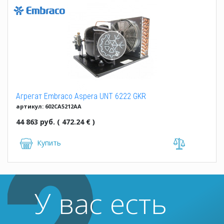
Агрегат Embraco Aspera UNT 6222 GKR
артикул: 602CA5212AA
44 863 руб. ( 472.24 € )
Купить
У вас есть