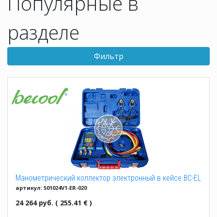
Популярные в
разделе
Фильтр
Манометрический коллектор электронный в кейсе BC-EL
артикул: 501024V1-ER-020
2
24 264 руб. ( 255.41 € )