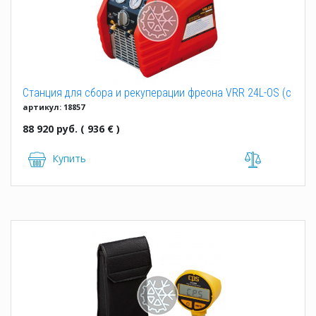
Станция для сбора и рекуперации фреона VRR 24L-OS (с
артикул: 18857
маслоотделителем)
88 920 руб. ( 936 € )
Купить