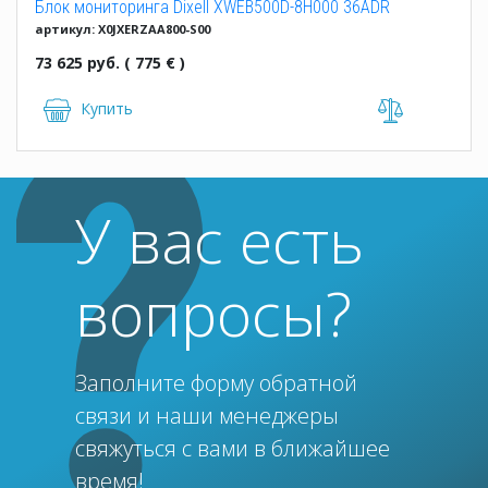
Блок мониторинга Dixell XWEB500D-8H000 36ADR
артикул: X0JXERZAA800-S00
110/230V
73 625 руб. ( 775 € )
Купить
У вас есть
вопросы?
Заполните форму обратной
связи и наши менеджеры
свяжуться с вами в ближайшее
время!