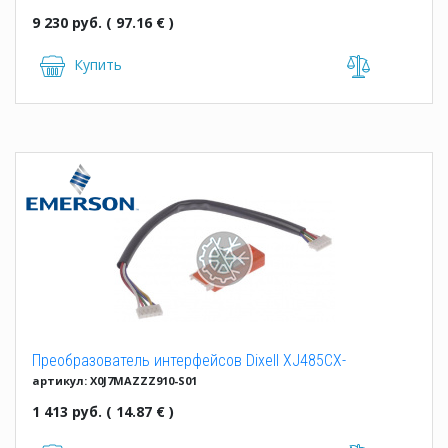
9 230 руб. ( 97.16 € )
Купить
Преобразователь интерфейсов Dixell XJ485CX-
артикул: X0J7MAZZZ910-S01
00000+CAB/RS 0.2MT
1 413 руб. ( 14.87 € )