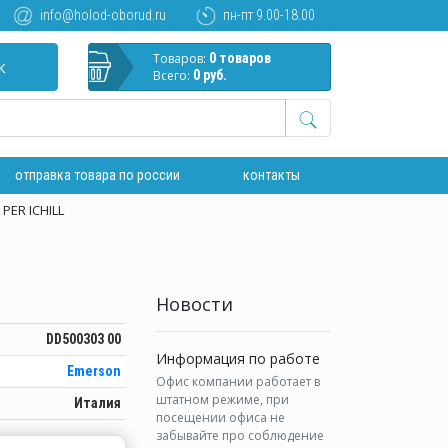
info@holod-oborud.ru
пн-пт 9.00-18.00
Товаров:
0 товаров
к
Всего:
0 руб.
отправка товара по россии
контакты
 PER ICHILL
Новости
DD500303 00
Информация по работе
Emerson
Офис компании работает в
штатном режиме, при
Италия
посещении офиса не
забывайте про соблюдение