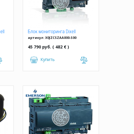
ell
Блок мониторинга Dixell
артикул: X0JZCSZAA800-S00
XWEB300D-8D000
45 790 руб. ( 482 € )
Купить