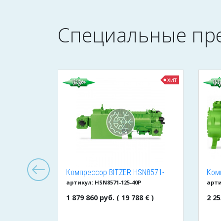
Специальные пр
хит
хит
льный
Компрессор BITZER HSN8571-
Ком
артикул: HSN8571-125-40P
арти
Becool
125-40P
240
1 879 860 руб. ( 19 788 € )
2 25