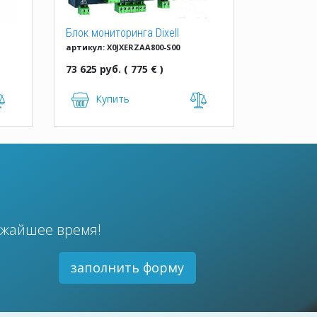
Блок мониторинга Dixell
артикул: X0JXERZAA800-S00
XWEB500D-8H000 36ADR
110/230V
73 625 руб. ( 775 € )
Купить
ижайшее время!
заполнить форму