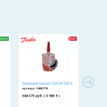
винка
хит
Запорный клапан SVA-DH 300 A
Клапан д
артикул: 148B3776
артикул: BC
ANG CAP
обратный 
568 575 руб. ( 5 985 € )
1 425 руб.