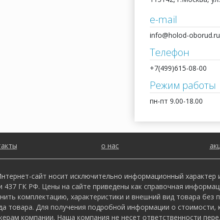
e-mail
info@holod-oborud.ru
Телефон
+7(499)615-08-00
Режим работы
пн-пт 9.00-18.00
такты
о нас
ак
нтернет-сайт носит исключительно информационный характер и 
437 ГК РФ. Цены на сайте приведены как справочная информац
нить комплектацию, характеристики и внешний вид товара без 
да товара. Для получения подробной информации о стоимости, к
ерам компании. Наша компания не несет ответственности перед