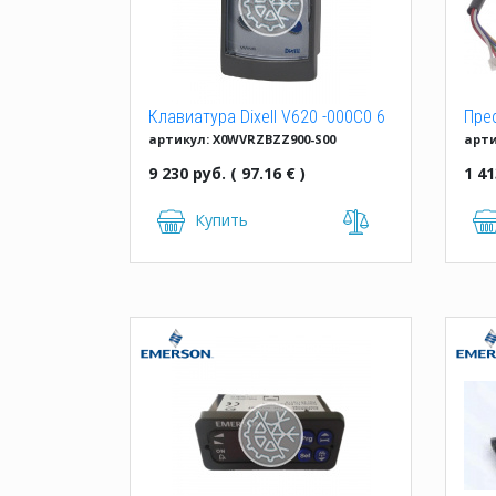
Клавиатура Dixell V620 -000C0 6
Пре
артикул: X0WVRZBZZ900-S00
арти
TASTI STD
Dix
0.2
9 230 руб. ( 97.16 € )
1 41
Купить