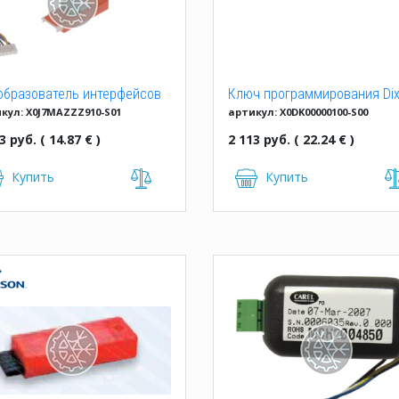
образователь интерфейсов
Ключ программирования Dix
кул: X0J7MAZZZ910-S01
артикул: X0DK00000100-S00
ell XJ485CX-00000+CAB/RS
Hot Key 4K
MT
3 руб. ( 14.87 € )
2 113 руб. ( 22.24 € )
Купить
Купить