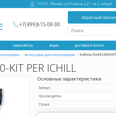
115142, г.Москва, ул.Речников, д.21, стр.3, склад 8
обратный звоно
+7(499)615-08-00
наши работы
акции
доставка и оплата
Кабель Dixell LW30-KIT
онтроллеры
Аксессуары для контроллеров
0-KIT PER ICHILL
Основные характеристики
Артикул
Производитель
Страна