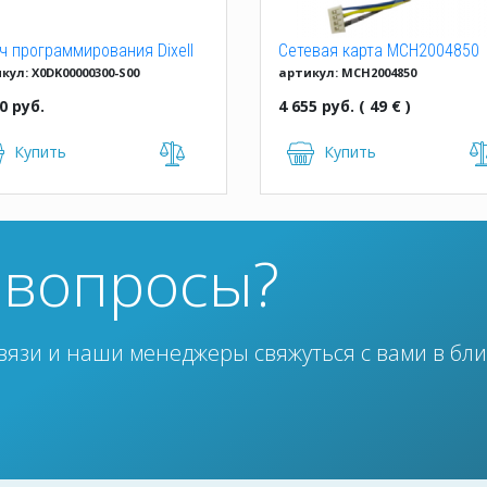
ч программирования Dixell
Сетевая карта MCH2004850
кул: X0DK00000300-S00
артикул: MCH2004850
 KEY 64K
Carel
0 руб.
4 655 руб. ( 49 € )
Купить
Купить
ь вопросы?
вязи и наши менеджеры свяжуться с вами в бл