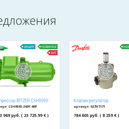
едложения
акция
новинка
но
хит
прессор BITZER CSH9593-
Клапан-регулятор
кул: CSH9593-240Y-40P
артикул: 027H7171
Y-40P
универсальный ICM 150
(027H7171)
3 969 руб. ( 23 725.99 € )
784 605 руб. ( 8 259 € )