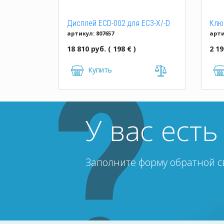
Дисплей ECD-002 для EC3-X/-D
Клю
артикул: 807657
арти
HOT
18 810 руб. ( 198 € )
2 19
Купить
У вас ест
Заполните форму обратной с