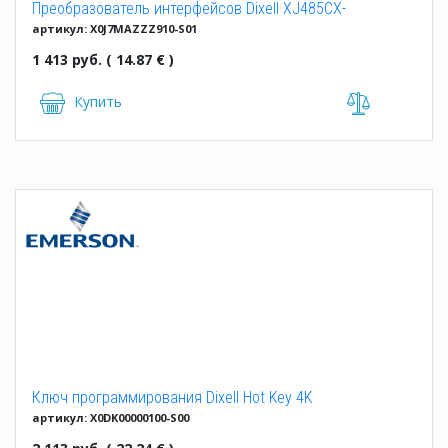
Преобразователь интерфейсов Dixell XJ485CX-
артикул: X0J7MAZZZ910-S01
00000+CAB/RS 0.2MT
1 413 руб. ( 14.87 € )
Купить
Ключ программирования Dixell Hot Key 4K
артикул: X0DK00000100-S00