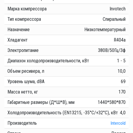
Марка компрессора
Invotech
Тип компрессора
Спиральный
Назначение
Низкотемпературный
Хладагент
R404a
Электропитание
380В/50Гц/3ф
Диапазон холодопроизводительности, кВт
1 - 5
Объем ресивера, л
10,0
Уровень шума, dBA
69
Масса нетто, кг
170
Габаритные размеры (Д*Ш*В), мм
1440*580*870
Холодопроизводительность (EN13215, -35°C/+32°C), кВт
4,0
Производитель
Intercold