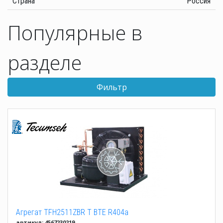
Страна
Россия
Популярные в
разделе
Фильтр
Агрегат TFH2511ZBR T BTE R404a
артикул: 4567230219