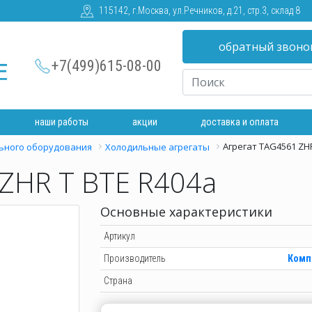
115142, г.Москва, ул.Речников, д.21, стр.3, склад 8
обратный звоно
+7(499)615-08-00
наши работы
акции
доставка и оплата
Агрегат TAG4561 ZHR
ьного оборудования
Холодильные агрегаты
 ZHR T BTE R404a
Основные характеристики
Артикул
Производитель
Комп
Страна