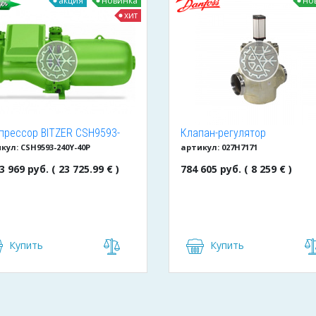
акция
новинка
но
хит
прессор BITZER CSH9593-
Клапан-регулятор
кул: CSH9593-240Y-40P
артикул: 027H7171
Y-40P
универсальный ICM 150
(027H7171)
3 969 руб. ( 23 725.99 € )
784 605 руб. ( 8 259 € )
Купить
Купить