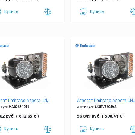
Купить
Купить
егат Embraco Aspera UNJ
Агрегат Embraco Aspera UN
кул: HA026Z1011
артикул: 643RV5604AA
2 GKR
9238 GKR (M/HBP)
02 руб. ( 612.65 € )
56 849 руб. ( 598.41 € )
Купить
Купить