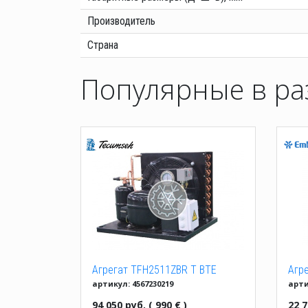
Производитель
Страна
Популярные в ра
Агрегат TFH2511ZBR T BTE
Агр
артикул: 4567230219
арти
R404a
621
94 050 руб. ( 990 € )
22 7