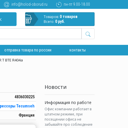
info@holod-oborud.ru
пн-пт 9.00-18.00
Товаров:
0 товаров
к
Всего:
0 руб.
отправка товара по россии
контакты
 T BTE R404a
Новости
4836030225
Информация по работе
рессоры Tecumseh
Офис компании работает в
штатном режиме, при
Франция
посещении офиса не
забывайте про соблюдение