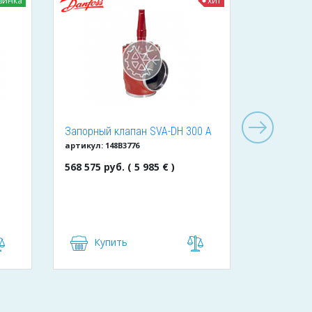
винка
хит
Запорный клапан SVA-DH 300 A
Клапан д
артикул: 148B3776
артикул: BC
ANG CAP
обратный 
568 575 руб. ( 5 985 € )
1 425 руб.
Купить
Куп