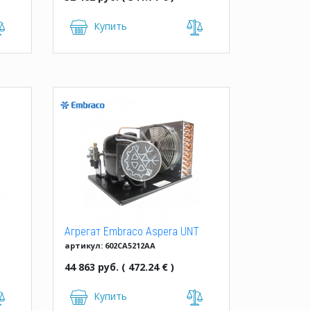
Купить
J
Агрегат Embraco Aspera UNT
артикул: 602CA5212AA
6222 GKR
44 863 руб. ( 472.24 € )
Купить