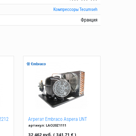
Компрессоры Tecumseh
Франция
2212
Агрегат Embraco Aspera UNT
артикул: LAO20Z1111
2180 GKR
32 462 руб. ( 341.71 € )