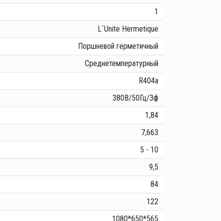
1
L`Unite Hermetique
Поршневой герметичный
Среднетемпературный
R404a
380В/50Гц/3ф
1,84
7,663
5 - 10
9,5
84
122
1080*650*565