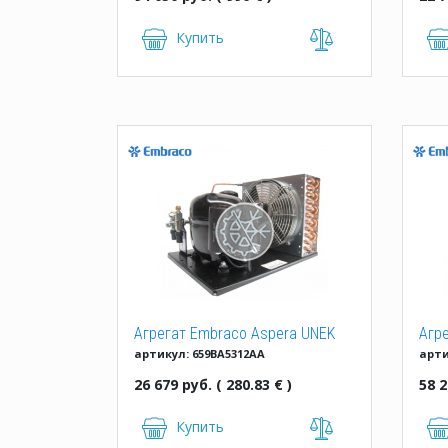
Купить
Агрегат Embraco Aspera UNEK
Агр
артикул: 659BA5312AA
арти
6213 GK
923
26 679 руб. ( 280.83 € )
58 2
Купить