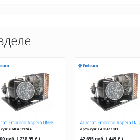
зделе
егат Embraco Aspera UNEK
Агрегат Embraco Aspera UJ 
кул: 674CA8312AA
артикул: LA034Z1011
0 GK
GKR
00 руб. ( 238.95 € )
42 655 руб. ( 449 € )