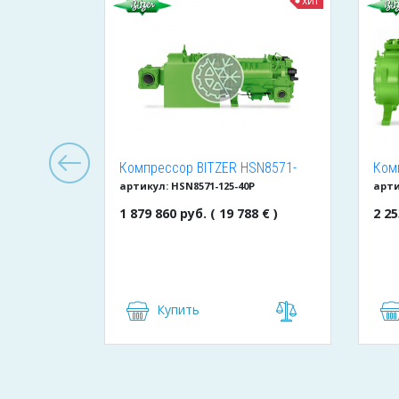
хит
хит
льный
Компрессор BITZER HSN8571-
Ком
артикул: HSN8571-125-40P
арти
Becool
125-40P
240
1 879 860 руб. ( 19 788 € )
2 25
Купить