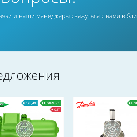
вязи и наши менеджеры свяжуться с вами в бл
едложения
акция
новинка
но
хит