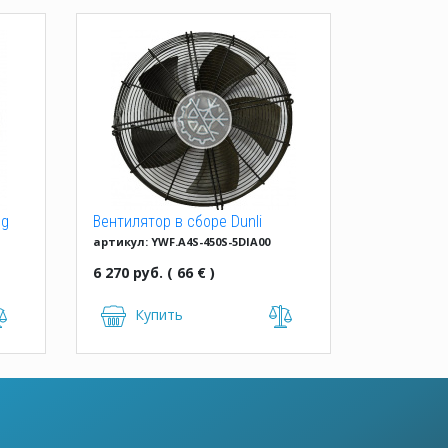
ng
Вентилятор в сборе Dunli
артикул: YWF.A4S-450S-5DIA00
YWF.A4S-450S-5DIA00
6 270 руб. ( 66 € )
Купить