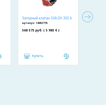
Запорный клапан SVA-DH 300 A
Клапан д
артикул: 148B3776
артикул: BC
ANG CAP
обратный 
568 575 руб. ( 5 985 € )
1 425 руб.
Купить
Куп