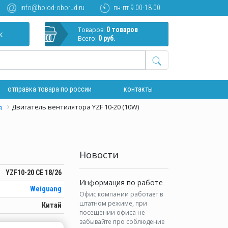
info@holod-oborud.ru
пн-пт 9.00-18.00
Товаров:
0 товаров
к
Всего:
0 руб.
отправка товара по россии
контакты
Двигатель вентилятора YZF 10-20 (10W)
я
Новости
YZF10-20 CE 18/26
Информация по работе
Weiguang
Офис компании работает в
штатном режиме, при
Китай
посещении офиса не
забывайте про соблюдение