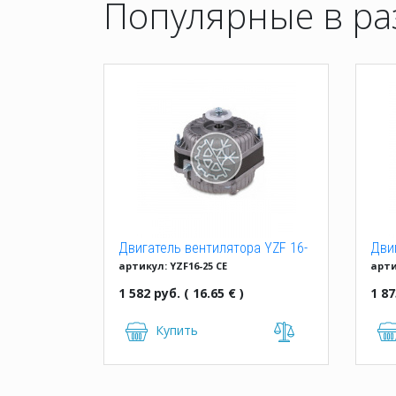
Популярные в ра
Двигатель вентилятора YZF 16-
Дви
артикул: YZF16-25 CE
арти
25 (16W)
45 C
1 582 руб. ( 16.65 € )
1 87
Купить