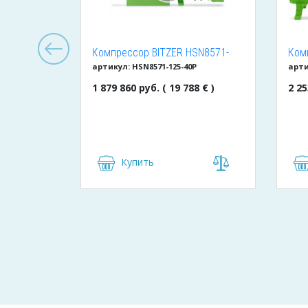
льный
Компрессор BITZER HSN8571-
Ком
артикул: HSN8571-125-40P
арти
Becool
125-40P
240
1 879 860 руб. ( 19 788 € )
2 25
Купить