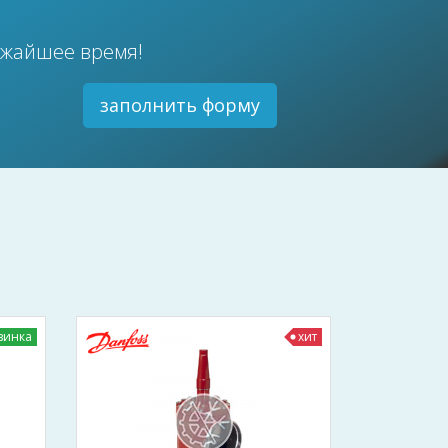
ижайшее время!
заполнить форму
винка
хит