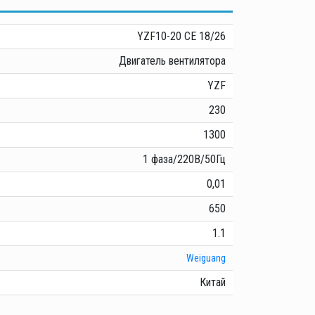
YZF10-20 CE 18/26
Двигатель вентилятора
YZF
230
1300
1 фаза/220В/50Гц
0,01
650
1.1
Weiguang
Китай