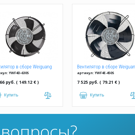
тилятор в сборе Weiguang
Вентилятор в сборе Weigua
кул: YWF4D-630S
артикул: YWF4E-450S
4D-630S
YWF4E-450S
66 руб. ( 149.12 € )
7 525 руб. ( 79.21 € )
Купить
Купить
ь вопросы?