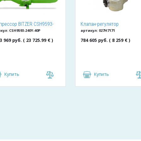
прессор BITZER CSH9593-
Клапан-регулятор
кул: CSH9593-240Y-40P
артикул: 027H7171
Y-40P
универсальный ICM 150
(027H7171)
3 969 руб. ( 23 725.99 € )
784 605 руб. ( 8 259 € )
Купить
Купить